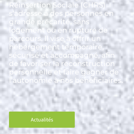
Réinsertion Sociale (CHRS)
s’adresse à des personnes en
grande précarité, sans
logement ou en rupture de
parcours. Il vise à offrir un
hébergement temporaire,
sécurisé et accompagné, afin
de favoriser la reconstruction
personnelle et faire gagner de
l’autonomie à nos bénéficiaires.
Actualités