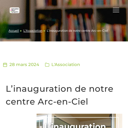
Accueil
L'Association
L’inauguration de notre centre Arc-en-Ciel
Vous êtes ici :
28 mars 2024
L'Association
L’inauguration de notre
centre Arc-en-Ciel