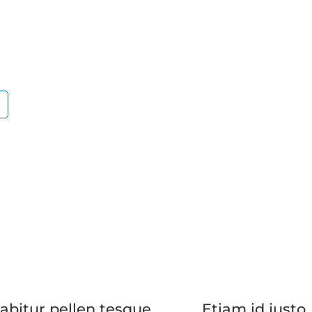
abitur pellen tesque
Etiam id justo