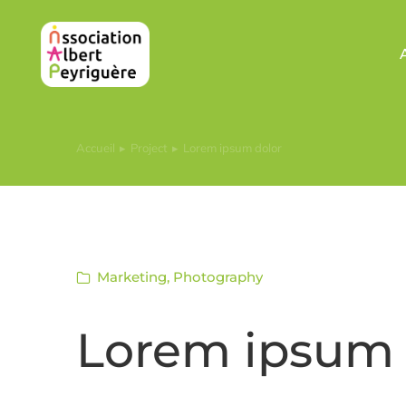
Accueil
Project
Lorem ipsum dolor
Vous êtes ici :
Marketing
,
Photography
Lorem ipsum 