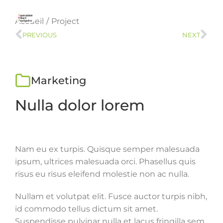
Vous êtes ici :
Accueil
Project
PREVIOUS
NEXT
Marketing
Nulla dolor lorem
Nam eu ex turpis. Quisque semper malesuada
ipsum, ultrices malesuada orci. Phasellus quis
risus eu risus eleifend molestie non ac nulla.
Nullam et volutpat elit. Fusce auctor turpis nibh,
id commodo tellus dictum sit amet.
Suspendisse pulvinar nulla et lacus fringilla sem